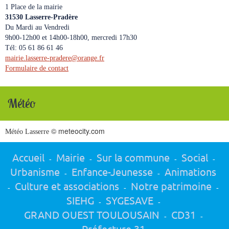
1 Place de la mairie
31530 Lasserre-Pradère
Du Mardi au Vendredi
9h00-12h00 et 14h00-18h00, mercredi 17h30
Tél: 05 61 86 61 46
mairie.lasserre-pradere
@
orange.fr
Formulaire de contact
Météo
© meteocity.com
Météo Lasserre
Accueil
Mairie
Sur la commune
Social
-
-
-
-
Urbanisme
Enfance-Jeunesse
Animations
-
-
Culture et associations
Notre patrimoine
-
-
-
SIEHG
SYGESAVE
-
-
GRAND OUEST TOULOUSAIN
CD31
-
-
Préfecture 31