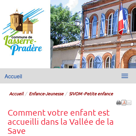
Lasserre-Pradère
Accueil
Menu
Site officiel de la mairie
Accueil
Enfance-Jeunesse
SIVOM -Petite enfance
Comment votre enfant est
accueilli dans la Vallée de la
Save