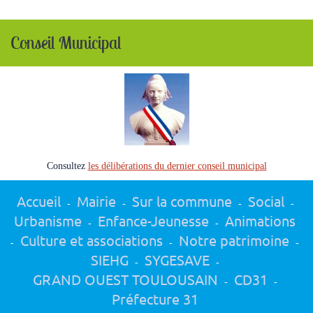
Conseil Municipal
Consultez
les délibérations du dernier conseil municipal
Accueil
Mairie
Sur la commune
Social
-
-
-
-
Urbanisme
Enfance-Jeunesse
Animations
-
-
Culture et associations
Notre patrimoine
-
-
-
SIEHG
SYGESAVE
-
-
GRAND OUEST TOULOUSAIN
CD31
-
-
Préfecture 31