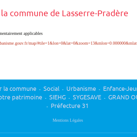
e la commune de Lasserre-Pradère
mentairement applicables
-urbanisme.gouv.fr/map/#tile=1&lon=0&lat=0&zoom=13&mlon=0.000000&mla
r la commune
Social
Urbanisme
Enfance-Jeu
-
-
-
tre patrimoine
SIEHG
SYGESAVE
GRAND O
-
-
-
Préfecture 31
-
Mentions Légales