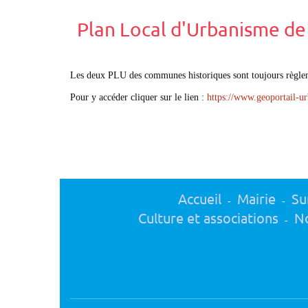
Plan Local d'Urbanisme d
Les deux PLU des communes historiques sont toujours règle
Pour y accéder cliquer sur le lien :
https://www.geoportail
Accueil
Mairie
Su
-
-
Culture et associations
No
-