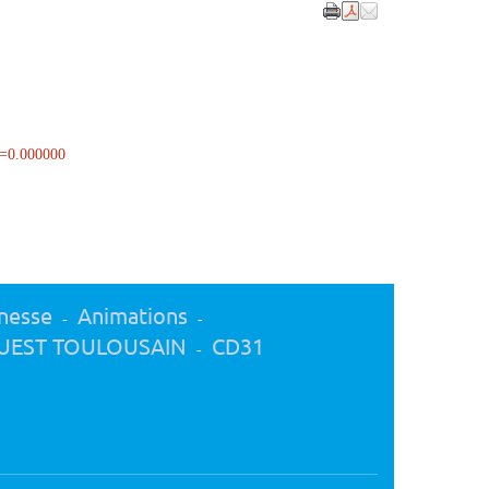
t=0.000000
nesse
Animations
-
-
UEST TOULOUSAIN
CD31
-