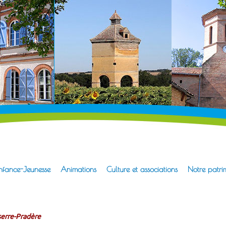
erre-Pradère
l de la mairie
nfance-Jeunesse
Animations
Culture et associations
Notre patri
serre-Pradère