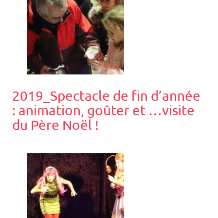
2019_Spectacle de fin d’année
: animation, goûter et …visite
du Père Noël !