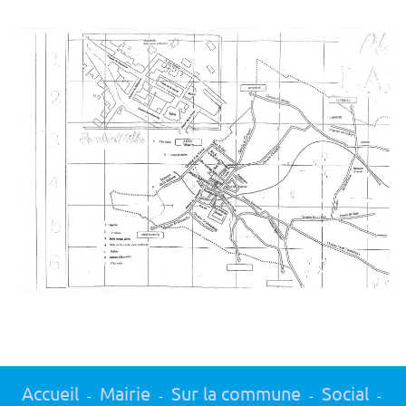
Accueil
Mairie
Sur la commune
Social
-
-
-
-