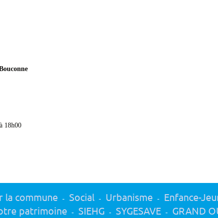
 Bouconne
à 18h00
r la commune
Social
Urbanisme
Enfance-Jeu
-
-
-
tre patrimoine
SIEHG
SYGESAVE
GRAND O
-
-
-