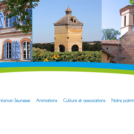
erre-Pradère
l de la mairie
nfance-Jeunesse
Animations
Culture et associations
Notre patri