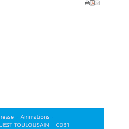
nesse
Animations
-
-
UEST TOULOUSAIN
CD31
-