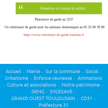
Numéros et contacts utiles
Pharmacie de garde au 3237
Un vétérinaire de garde pour les animaux domestiques au 05 32 09 39 90
https://www.veterinaire-de-garde-toulouse.fr
Accueil
Mairie
Sur la commune
Social
-
-
-
-
Urbanisme
Enfance-Jeunesse
Animations
-
-
Culture et associations
Notre patrimoine
-
-
-
SIEHG
SYGESAVE
-
-
GRAND OUEST TOULOUSAIN
CD31
-
-
Préfecture 31