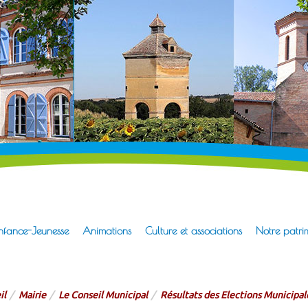
erre-Pradère
l de la mairie
nfance-Jeunesse
Animations
Culture et associations
Notre patri
il
Mairie
Le Conseil Municipal
Résultats des Elections Municipal