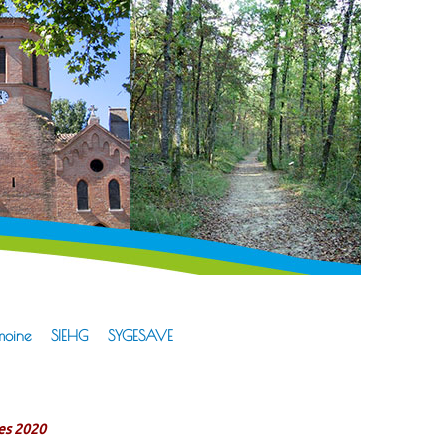
moine
SIEHG
SYGESAVE
es 2020